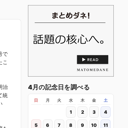
号で
たこ
4月の記念日を調べる
明治
て統
日
月
火
水
木
金
土
い
1
2
3
4
5
6
7
8
9
10
11