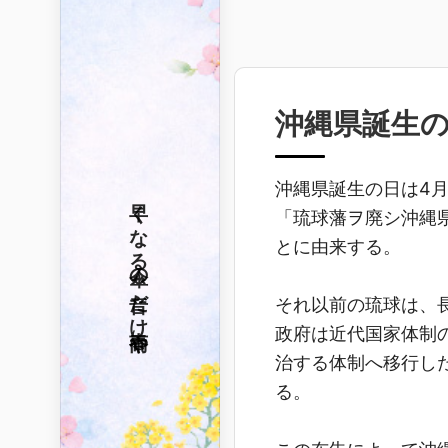
沖縄県誕生
沖縄県誕生の日は4月
早くなる
「琉球藩ヲ廃シ沖縄
とに由来する。
傘の音だけ
それ以前の琉球は、
春雨や
政府は近代国家体制
治する体制へ移行し
る。