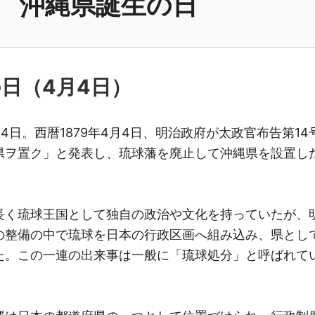
沖縄県誕生の日
の日（
4月4日
）
4日。西暦1879年4月4日、明治政府が太政官布告第14
県ヲ置ク」と発表し、琉球藩を廃止して沖縄県を設置し
長く琉球王国として独自の政治や文化を持っていたが、
の整備の中で琉球を日本の行政区画へ組み込み、県とし
た。この一連の出来事は一般に「琉球処分」と呼ばれて