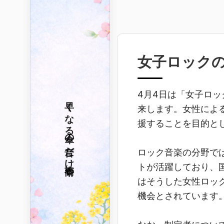
女子ロック
4月4日は「女子ロ
早くなる
来します。女性によ
援することを目的と
傘の音だけ
ロック音楽の分野で
春雨や
トが活躍しており、
はそうした女性ロッ
機会とされています