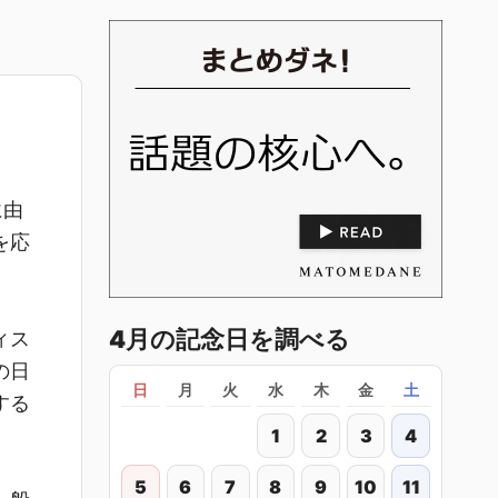
に由
を応
4月の記念日を調べる
ィス
の日
日
月
火
水
木
金
土
する
1
2
3
4
5
6
7
8
9
10
11