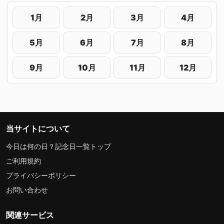
1月
2月
3月
4月
5月
6月
7月
8月
9月
10月
11月
12月
当サイトについて
今日は何の日？記念日一覧トップ
ご利用規約
プライバシーポリシー
お問い合わせ
関連サービス