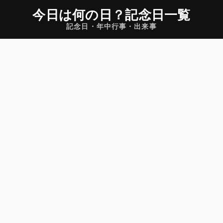
今日は何の日
？
記念日一覧
記念日・年中行事・出来事