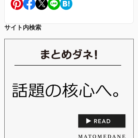
サイト内検索