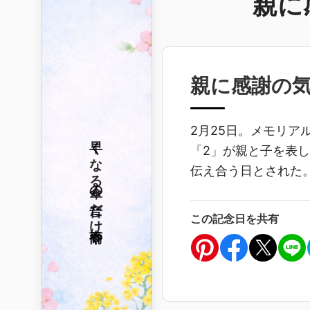
親に
親に感謝の
2月25日。メモリ
早くなる
「2」が親と子を表
伝え合う日とされた
傘の音だけ
この記念日を共有
春雨や