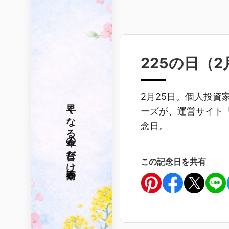
225の日（
2
2月25日。個人投資
早くなる
ーズが、運営サイト「
念日。
傘の音だけ
この記念日を共有
春雨や