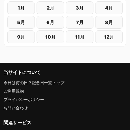
1月
2月
3月
4月
5月
6月
7月
8月
9月
10月
11月
12月
当サイトについて
今日は何の日？記念日一覧トップ
ご利用規約
プライバシーポリシー
お問い合わせ
関連サービス