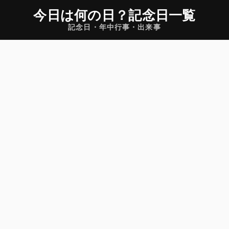
今日は何の日
？
記念日一覧
記念日・年中行事・出来事