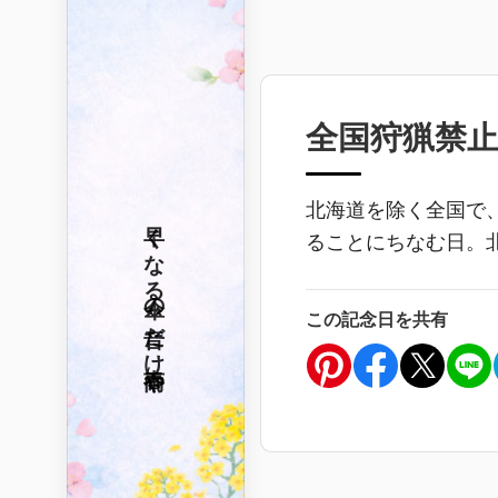
全国狩猟禁
北海道を除く全国で、
早くなる
ることにちなむ日。北
傘の音だけ
この記念日を共有
春雨や