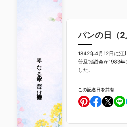
パンの日（
2
1842年4月12日
早くなる
普及協議会が1983
した。
傘の音だけ
この記念日を共有
春雨や